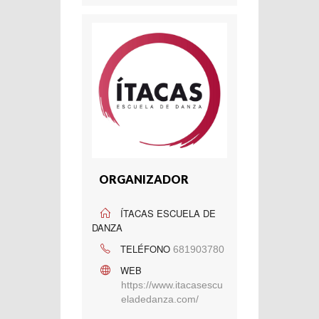
ORGANIZADOR
ÍTACAS ESCUELA DE
DANZA
TELÉFONO
681903780
WEB
https://www.itacasescu
eladedanza.com/