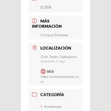
6,50€
MÁS
INFORMACIÓN
Compra Entradas
LOCALIZACIÓN
Cine Teatro Salesianos
Venezuela 3, Vigo
WEB
https://cinesalesianos.co
m
CATEGORÍA
Academias