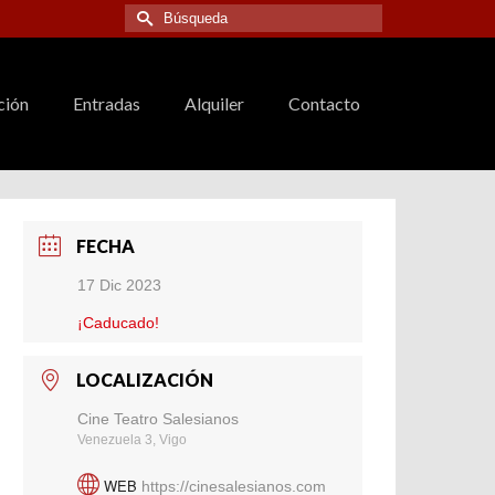
Buscar
por:
ción
Entradas
Alquiler
Contacto
FECHA
17 Dic 2023
¡Caducado!
LOCALIZACIÓN
Cine Teatro Salesianos
Venezuela 3, Vigo
WEB
https://cinesalesianos.com