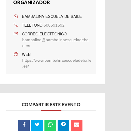
ORGANIZADOR
BAMBALINA ESCUELA DE BAILE
TELÉFONO
600591592
CORREO ELECTRÓNICO
bambalina@bambalinaescueladebail
e.es
WEB
https://www.bambalinaescueladebaile
.es/
COMPARTIR ESTE EVENTO