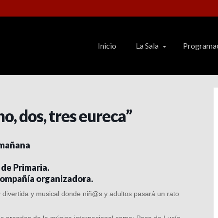
Inicio
La Sala
Programa
o, dos, tres eureca”
 mañana
 de Primaria.
 compañía organizadora.
uy divertida y musical donde niñ@s y adultos pasará un rato