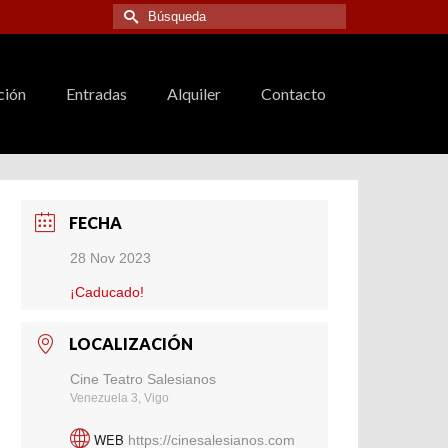
Buscar
por:
ción
Entradas
Alquiler
Contacto
FECHA
28 Nov 2023
¡Caducado!
LOCALIZACIÓN
Cine Teatro Salesianos
Venezuela 3, Vigo
WEB
https://cinesalesianos.com