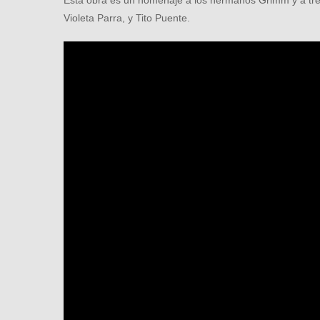
Esta obra es un homenaje a los hermanos Grimm y a tre
Violeta Parra, y Tito Puente.