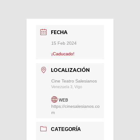
FECHA
15 Feb 2024
¡Caducado!
LOCALIZACIÓN
Cine Teatro Salesianos
Venezuela 3, Vigo
WEB
https://cinesalesianos.co
m
CATEGORÍA