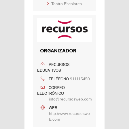
Teatro Escolares
ORGANIZADOR
RECURSOS
EDUCATIVOS
TELÉFONO
911115450
CORREO
ELECTRÓNICO
info@recursosweb.com
WEB
http://www.recursoswe
b.com