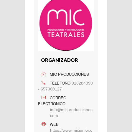
ORGANIZADOR
MIC PRODUCCIONES
TELÉFONO
918284090
- 657300127
CORREO
ELECTRÓNICO
info@micproducciones.
com
WEB
https://www.micjunior.c