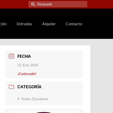
Buscar
por:
ción
Entradas
Alquiler
Contacto
FECHA
21 Ene 2025
¡Caducado!
CATEGORÍA
Teatro Escolares