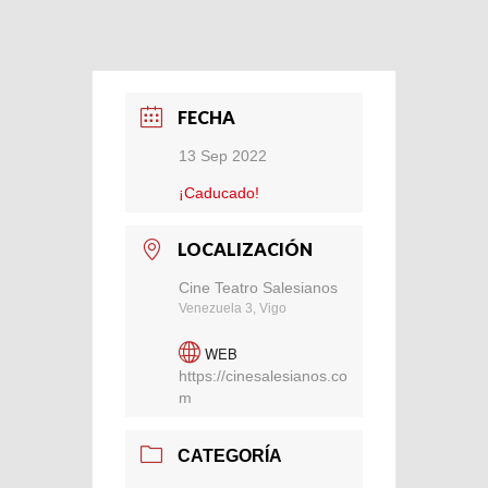
FECHA
13 Sep 2022
¡Caducado!
LOCALIZACIÓN
Cine Teatro Salesianos
Venezuela 3, Vigo
WEB
https://cinesalesianos.co
m
CATEGORÍA