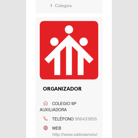
Colegios
ORGANIZADOR
COLEGIO Mª
AUXILIADORA
TELÉFONO
986433855
WEB
http://www.salesianosvi