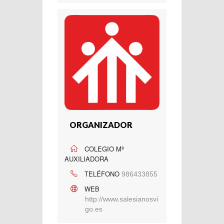
ORGANIZADOR
COLEGIO Mª
AUXILIADORA
TELÉFONO
986433855
WEB
http://www.salesianosvi
go.es