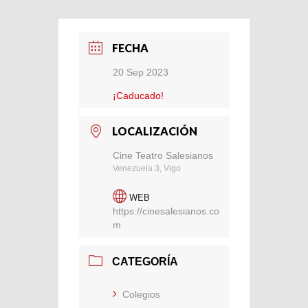
FECHA
20 Sep 2023
¡Caducado!
LOCALIZACIÓN
Cine Teatro Salesianos
Venezuela 3, Vigo
WEB
https://cinesalesianos.co
m
CATEGORÍA
Colegios