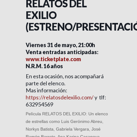
RELATOS DEL
EXILIO
(ESTRENO/PRESENTACI
Viernes 31 de mayo, 21:00h
Venta entradas anticipadas:
www.ticketplate.com
N.R.M. 16 años
En esta ocasión, nos acompañará
parte del elenco.
Mas información:
https://relatosdelexilio.com/
y tlf:
632954569
Película RELATOS DEL EXILIO: Un elenco
de estrellas como Luis Gerónimo Abreu,
Norkys Batista, Gabriela Vergara, José
Ramón Barreto, Ana Karina Casanova,