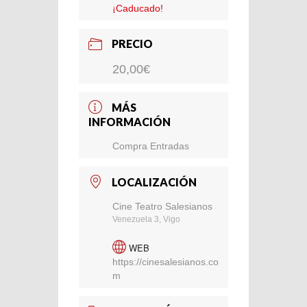
¡Caducado!
PRECIO
20,00€
MÁS
INFORMACIÓN
Compra Entradas
LOCALIZACIÓN
Cine Teatro Salesianos
Venezuela 3, Vigo
WEB
https://cinesalesianos.co
m