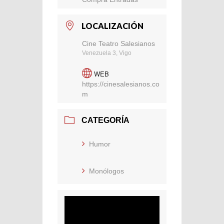
LOCALIZACIÓN
Cine Teatro Salesianos
Venezuela 3, Vigo
WEB
https://cinesalesianos.co
m
CATEGORÍA
Humor
Monólogos