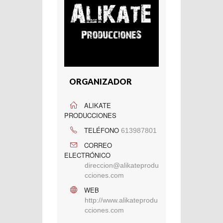
ORGANIZADOR
ALIKATE
PRODUCCIONES
TELÉFONO
613987801
CORREO
ELECTRÓNICO
direccion@alikateprodu
cciones.com
WEB
http://www.alikateprodu
cciones.com