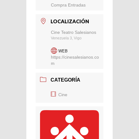
Compra Entradas
LOCALIZACIÓN
Cine Teatro Salesianos
Venezuela 3, Vigo
WEB
https://cinesalesianos.co
m
CATEGORÍA
Cine