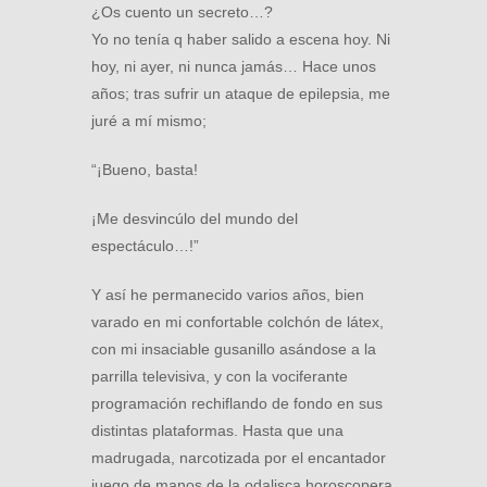
¿Os cuento un secreto…?
Yo no tenía q haber salido a escena hoy. Ni
hoy, ni ayer, ni nunca jamás… Hace unos
años; tras sufrir un ataque de epilepsia, me
juré a mí mismo;
“¡Bueno, basta!
¡Me desvincúlo del mundo del
espectáculo…!”
Y así he permanecido varios años, bien
varado en mi confortable colchón de látex,
con mi insaciable gusanillo asándose a la
parrilla televisiva, y con la vociferante
programación rechiflando de fondo en sus
distintas plataformas. Hasta que una
madrugada, narcotizada por el encantador
juego de manos de la odalisca horoscopera