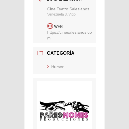
Cine Teatro Salesianos
Venezuela 3, Vigo
WEB
https://cinesalesianos.co
m
CATEGORÍA
Humor