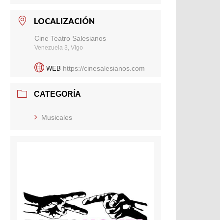
LOCALIZACIÓN
Cine Teatro Salesianos
Venezuela 3, Vigo
WEB
https://cinesalesianos.com
CATEGORÍA
Musicales