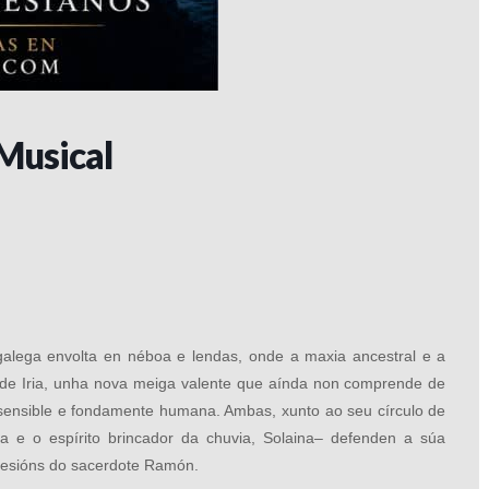
 Musical
galega envolta en néboa e lendas, onde a maxia ancestral e a
dor de Iria, unha nova meiga valente que aínda non comprende de
l, sensible e fondamente humana. Ambas, xunto ao seu círculo de
a e o espírito brincador da chuvia, Solaina– defenden a súa
bsesións do sacerdote Ramón.