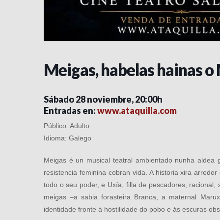
Meigas, habelas hainas o
Sábado 28 noviembre, 20:00h
Entradas en:
www.ataquilla.com
Público: Adulto
Idioma: Galego
Meigas é un musical teatral ambientado nunha aldea 
resistencia feminina cobran vida. A historia xira arre
todo o seu poder, e Uxía, filla de pescadores, raciona
meigas –a sabia forasteira Branca, a maternal Marux
identidade fronte á hostilidade do pobo e ás escuras o