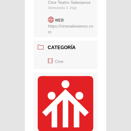
Cine Teatro Salesianos
Venezuela 3, Vigo
WEB
https://cinesalesianos.co
m
CATEGORÍA
Cine