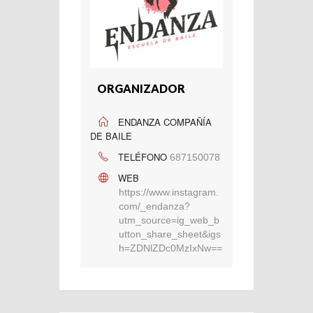
ORGANIZADOR
ENDANZA COMPAÑÍA
DE BAILE
TELÉFONO
687150078
WEB
https://www.instagram.
com/_endanza?
utm_source=ig_web_b
utton_share_sheet&igs
h=ZDNlZDc0MzIxNw==