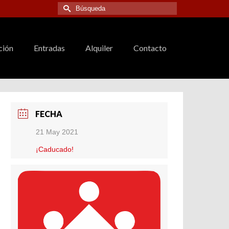
Buscar
por:
ción
Entradas
Alquiler
Contacto
FECHA
21 May 2021
¡Caducado!