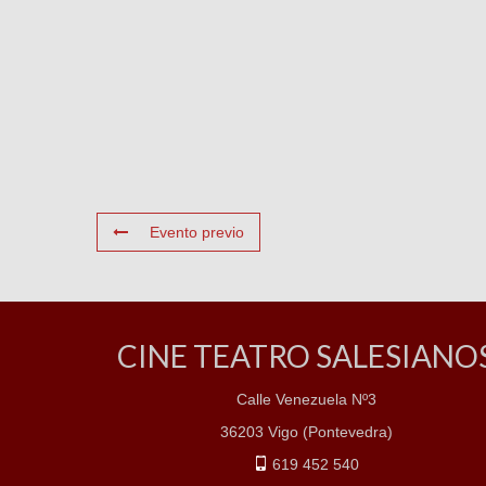
Evento previo
CINE TEATRO SALESIANO
Calle Venezuela Nº3
36203 Vigo (Pontevedra)
619 452 540