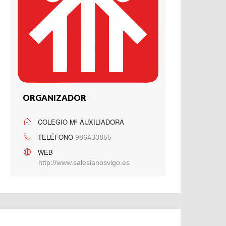
ORGANIZADOR
COLEGIO Mª AUXILIADORA
TELÉFONO
986433855
WEB
http://www.salesianosvigo.es