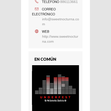
TELÉFONO
886113661
CORREO
ELECTRÓNICO
info@sweetnocturna.co
m
WEB
http://www.sweetnoctur
na.com
EN COMÚN