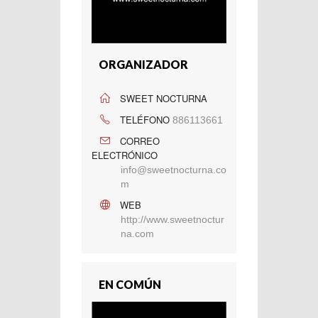
ORGANIZADOR
SWEET NOCTURNA
TELÉFONO
886113661
CORREO
ELECTRÓNICO
info@sweetnocturna.co
m
WEB
http://www.sweetnoctur
na.com
EN COMÚN