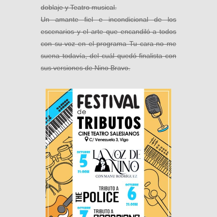
doblaje y Teatro musical.
Un amante fiel e incondicional de los
escenarios y el arte que encandiló a todos
con su voz en el programa Tu cara no me
suena todavía, del cuál quedó finalista con
sus versiones de Nino Bravo.