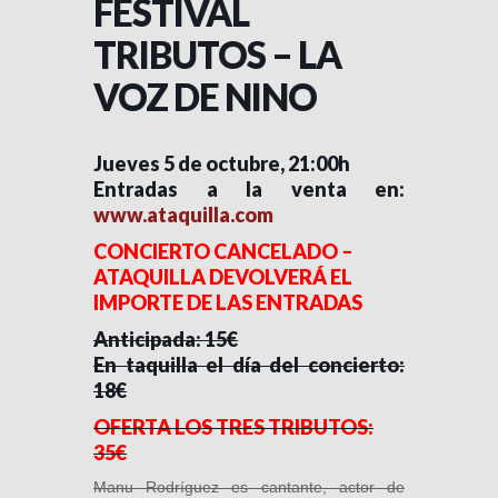
FESTIVAL
TRIBUTOS – LA
VOZ DE NINO
Jueves 5 de octubre, 21:00h
Entradas a la venta en:
www.ataquilla.com
CONCIERTO CANCELADO –
ATAQUILLA DEVOLVERÁ EL
IMPORTE DE LAS ENTRADAS
Anticipada: 15€
En taquilla el día del concierto:
18€
OFERTA LOS TRES TRIBUTOS:
35€
Manu Rodríguez es cantante, actor de