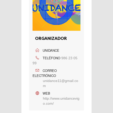
ORGANIZADOR
UNIDANCE
TELÉFONO
986 23 05
99
CORREO
ELECTRÓNICO
unidance11@gmail.co
m
WEB
http://www.unidancevig
o.com/