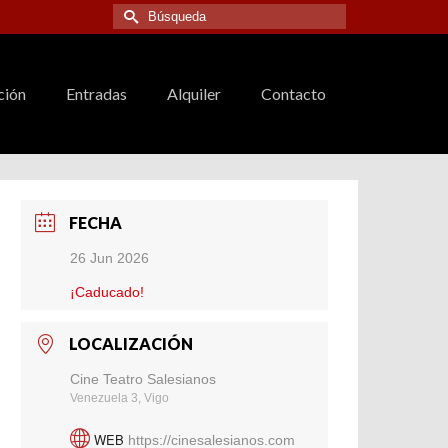
Buscar
por:
ción
Entradas
Alquiler
Contacto
FECHA
26 Jun 2026
¡Caducado!
LOCALIZACIÓN
Cine Teatro Salesianos
Venezuela 3, Vigo
WEB
https://cinesalesianos.com