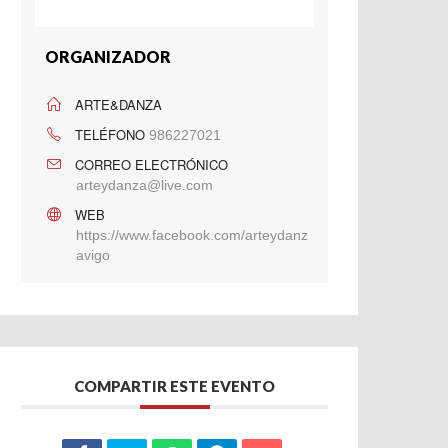
ORGANIZADOR
ARTE&DANZA
TELÉFONO
986227021
CORREO ELECTRÓNICO
arteydanza@live.com
WEB
https://www.facebook.com/arteydanz
avigo
COMPARTIR ESTE EVENTO