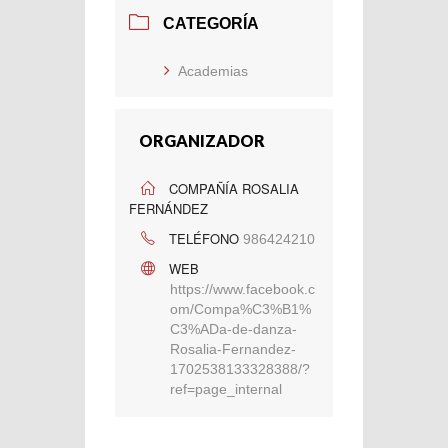
CATEGORÍA
Academias
ORGANIZADOR
COMPAÑÍA ROSALIA
FERNÁNDEZ
TELÉFONO
986424210
WEB
https://www.facebook.c
om/Compa%C3%B1%
C3%ADa-de-danza-
Rosalia-Fernandez-
1702538133328388/?
ref=page_internal