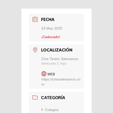
FECHA
24 May 2025
¡Caducado!
LOCALIZACIÓN
Cine Teatro Salesianos
Venezuela 3, Vigo
WEB
https://cinesalesianos.co
m
CATEGORÍA
Colegios