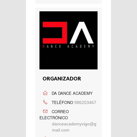
ORGANIZADOR
DA DANCE ACADEMY
TELÉFONO
986203467
CORREO
ELECTRÓNICO
danceacademyvigo@g
mail.com