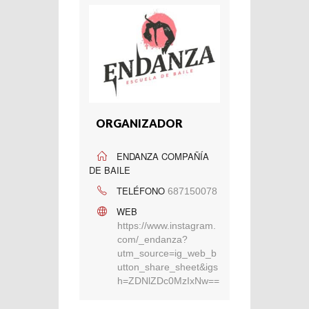
ORGANIZADOR
ENDANZA COMPAÑÍA
DE BAILE
TELÉFONO
687150078
WEB
https://www.instagram.
com/_endanza?
utm_source=ig_web_b
utton_share_sheet&igs
h=ZDNlZDc0MzIxNw==