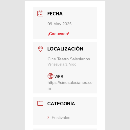
FECHA
09 May 2026
¡Caducado!
LOCALIZACIÓN
Cine Teatro Salesianos
Venezuela 3, Vigo
WEB
https://cinesalesianos.co
m
CATEGORÍA
Festivales