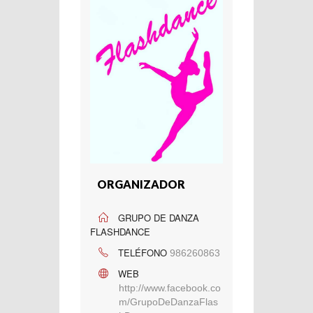
ORGANIZADOR
GRUPO DE DANZA
FLASHDANCE
TELÉFONO
986260863
WEB
http://www.facebook.co
m/GrupoDeDanzaFlas