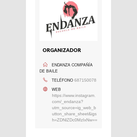
ORGANIZADOR
ENDANZA COMPAÑÍA
DE BAILE
TELÉFONO
687150078
WEB
https://www.instagram.
com/_endanza?
utm_source=ig_web_b
utton_share_sheet&igs
h=ZDNlZDc0MzIxNw==