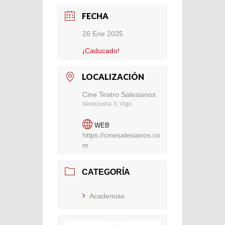
FECHA
26 Ene 2025
¡Caducado!
LOCALIZACIÓN
Cine Teatro Salesianos
Venezuela 3, Vigo
WEB
https://cinesalesianos.co
m
CATEGORÍA
Academias