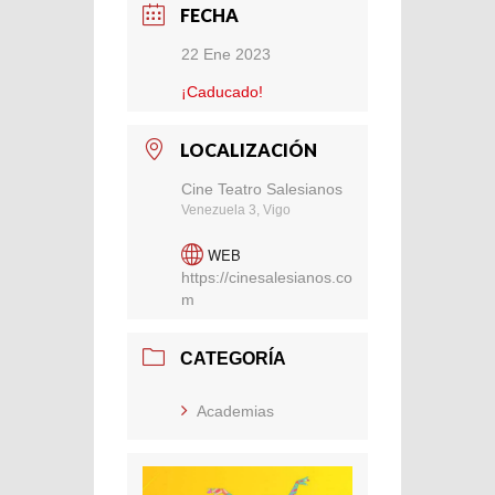
FECHA
22 Ene 2023
¡Caducado!
LOCALIZACIÓN
Cine Teatro Salesianos
Venezuela 3, Vigo
WEB
https://cinesalesianos.co
m
CATEGORÍA
Academias