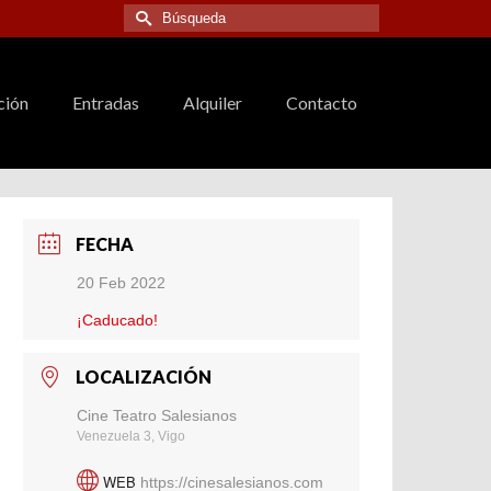
Buscar
por:
ción
Entradas
Alquiler
Contacto
FECHA
20 Feb 2022
¡Caducado!
LOCALIZACIÓN
Cine Teatro Salesianos
Venezuela 3, Vigo
WEB
https://cinesalesianos.com