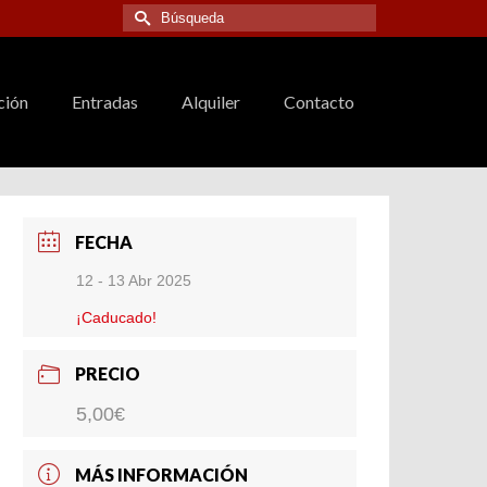
Buscar
por:
ción
Entradas
Alquiler
Contacto
FECHA
12 - 13 Abr 2025
¡Caducado!
PRECIO
5,00€
MÁS INFORMACIÓN