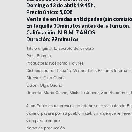
Domingo 13 de abril: 19:45h.
Precio único: 5,00€
Venta de entradas anticipadas (sin comisi
En taquilla 30 minutos antes de la función.
Calificación: N. R.M. 7 AÑOS
Duración: 99 minutos
Título original: El secreto del orfebre
País: España
Productora: Nostromo Pictures
Distribuidora en España: Warner Bros Pictures Internati
Director: Olga Osorio
Guión: Olga Osorio
Reparto: Mario Casas, Michelle Jenner, Zoe Bonafonte, 
Juan Pablo es un prestigioso orfebre que viaja desde E
camino pasará por su pueblo natal, un viaje que le llev
vida para siempre.
Notas de producción