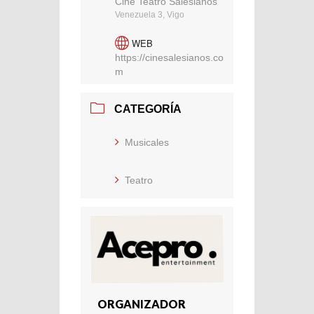
Cine Teatro Salesianos
Venezuela 3, Vigo
WEB
https://cinesalesianos.co
m
CATEGORÍA
Musicales
Teatro
ORGANIZADOR