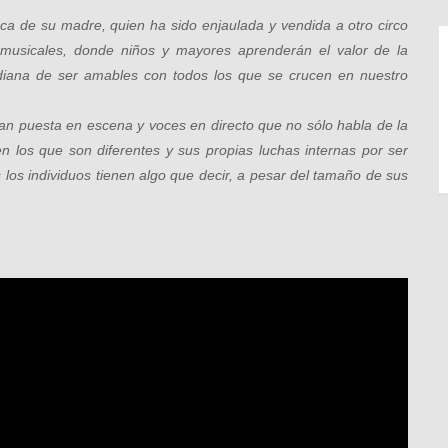
 de su madre, quien ha sido enjaulada y vendida a otro circo
s musicales, donde niños y mayores aprenderán el valor de la
idiana de ser amables con todos los que se crucen en nuestro
ran puesta en escena y voces en directo que no sólo habla de la
n los que son diferentes y sus propias luchas internas por ser
os individuos tienen algo que decir, a pesar del tamaño de sus