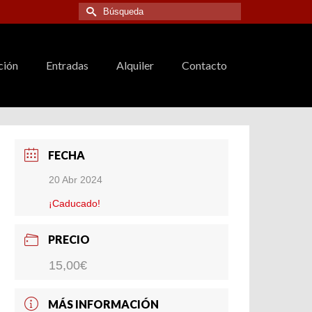
Buscar
por:
ción
Entradas
Alquiler
Contacto
FECHA
20 Abr 2024
¡Caducado!
PRECIO
15,00€
MÁS INFORMACIÓN