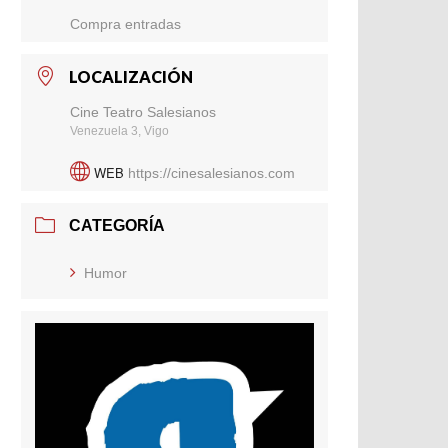
Compra entradas
LOCALIZACIÓN
Cine Teatro Salesianos
Venezuela 3, Vigo
WEB
https://cinesalesianos.com
CATEGORÍA
Humor