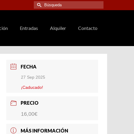
Buscar
por:
ción
Entradas
Alquiler
Contacto
FECHA
27 Sep 2025
¡Caducado!
PRECIO
16,00€
MÁS INFORMACIÓN