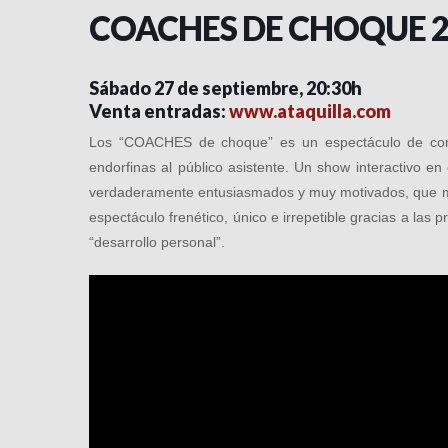
COACHES DE CHOQUE 
Sábado 27 de septiembre, 20:30h
Venta entradas:
www.ataquilla.com
Los “COACHES de choque” es un espectáculo de come
endorfinas al público asistente. Un show interactivo 
verdaderamente entusiasmados y muy motivados, que m
espectáculo frenético, único e irrepetible gracias a las 
“desarrollo personal”.