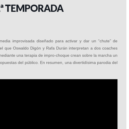
2ª TEMPORADA
dia improvisada diseñado para activar y dar un “chute” de
en el que Oswaldo Digón y Rafa Durán interpretan a dos coaches
ediante una terapia de impro-choque crean sobre la marcha un
propuestas del público. En resumen, una divertidísima parodia del