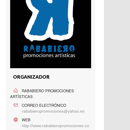
ORGANIZADOR
RABABIERO PROMOCIONES
ARTÍSTICAS
CORREO ELECTRÓNICO
rababieropromociones@yahoo.es
WEB
http://www.rababieropromociones.co