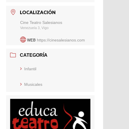
LOCALIZACIÓN
Cine Teatro Salesianos
Venezuela 3, Vigo
WEB
https://cinesalesianos.com
CATEGORÍA
Infantil
Musicales