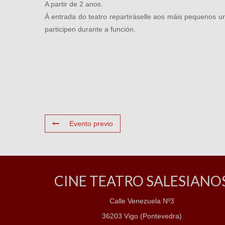
A partir de 2 anos.
Á entrada do teatro repartiráselle aos máis pequenos 
participen durante a función.
Evento previo
CINE TEATRO SALESIANO
Calle Venezuela Nº3
36203 Vigo (Pontevedra)