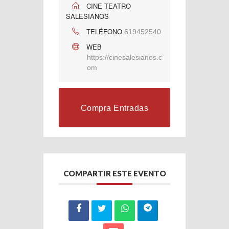
CINE TEATRO
SALESIANOS
TELÉFONO
619452540
WEB
https://cinesalesianos.c
om
Compra Entradas
COMPARTIR ESTE EVENTO