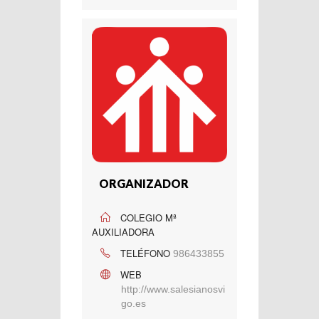
ORGANIZADOR
COLEGIO Mª
AUXILIADORA
TELÉFONO
986433855
WEB
http://www.salesianosvi
go.es