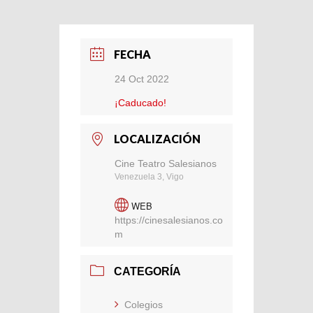
FECHA
24 Oct 2022
¡Caducado!
LOCALIZACIÓN
Cine Teatro Salesianos
Venezuela 3, Vigo
WEB
https://cinesalesianos.co
m
CATEGORÍA
Colegios