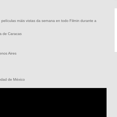
películas máis vistas da semana en todo Filmin durante a
ca de Caracas
enos Aires
iudad de México