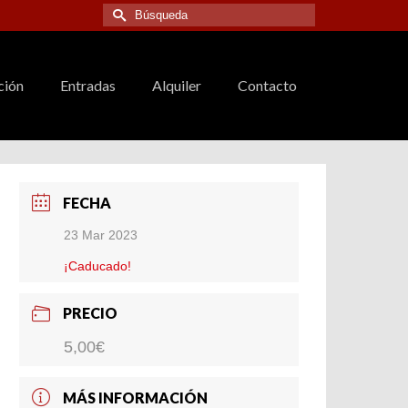
Buscar
por:
ción
Entradas
Alquiler
Contacto
FECHA
23 Mar 2023
¡Caducado!
PRECIO
5,00€
MÁS INFORMACIÓN