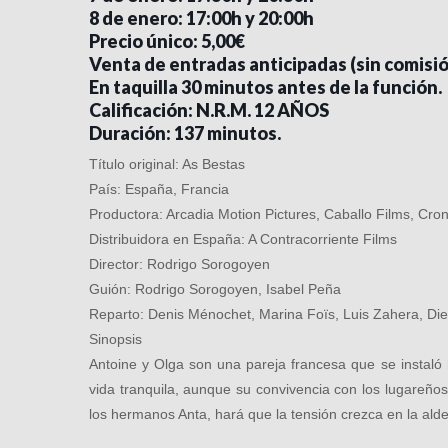
8 de enero: 17:00h y 20:00h
Precio único: 5,00€
Venta de entradas anticipadas (sin comisi
En taquilla 30 minutos antes de la función.
Calificación: N.R.M. 12 AÑOS
Duración: 137 minutos.
Título original: As Bestas
País: España, Francia
Productora: Arcadia Motion Pictures, Caballo Films, Cro
Distribuidora en España: A Contracorriente Films
Director: Rodrigo Sorogoyen
Guión: Rodrigo Sorogoyen, Isabel Peña
Reparto: Denis Ménochet, Marina Foïs, Luis Zahera, Di
Sinopsis
Antoine y Olga son una pareja francesa que se instaló h
vida tranquila, aunque su convivencia con los lugareños
los hermanos Anta, hará que la tensión crezca en la ald