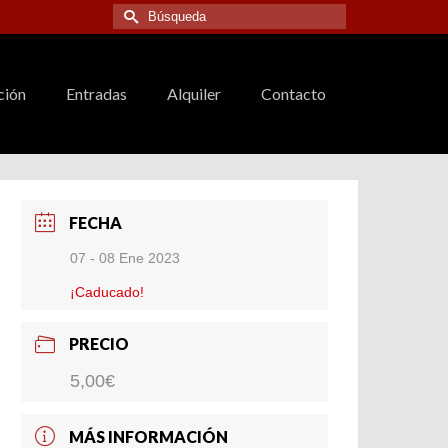
Buscar
por:
ción
Entradas
Alquiler
Contacto
FECHA
07 - 08 Ene 2023
¡Caducado!
PRECIO
5,00€
MÁS INFORMACIÓN