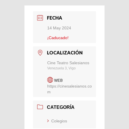
FECHA
14 May 2024
¡Caducado!
LOCALIZACIÓN
Cine Teatro Salesianos
Venezuela 3, Vigo
WEB
https://cinesalesianos.co
m
CATEGORÍA
Colegios