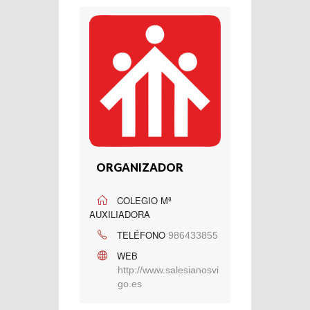
ORGANIZADOR
COLEGIO Mª
AUXILIADORA
TELÉFONO
986433855
WEB
http://www.salesianosvi
go.es