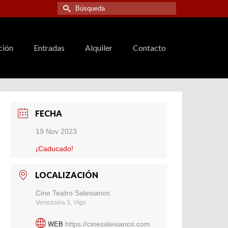
Buscar
por:
ción
Entradas
Alquiler
Contacto
FECHA
19 Nov 2023
¡Caducado!
LOCALIZACIÓN
Cine Teatro Salesianos
Venezuela 3, Vigo
WEB
https://cinesalesianos.com